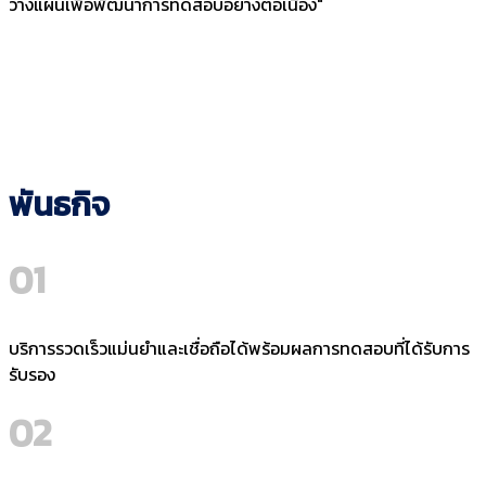
วางแผนเพื่อพัฒนาการทดสอบอย่างต่อเนื่อง"
พันธกิจ
01
บริการรวดเร็วแม่นยำและเชื่อถือได้พร้อมผลการทดสอบที่ได้รับการ
รับรอง
02