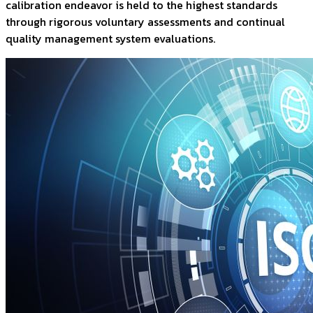
calibration endeavor is held to the highest standards
through rigorous voluntary assessments and continual
quality management system evaluations.