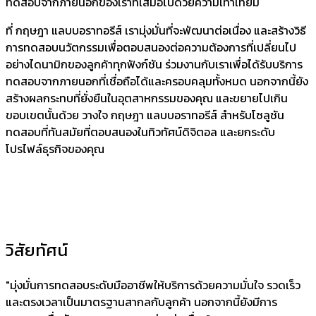
ทดสอบจากภายนอกของเราที่เสมอไปด้วยความเท่าเทียม
ที่ กฤษฎา แลบบอราทอรีส์ เรามุ่งมั่นที่จะพัฒนาต่อเนื่อง และสร้างวิธี
การทดสอบนวัตกรรมเพื่อตอบสนองต่อความต้องการที่เปลี่ยนไป
อย่างไดนามิกของลูกค้าทุกฟังก์ชัน ร่วมงานกับเราเพื่อได้รับบริการ
ทดสอบจากภายนอกที่เชื่อถือได้และครอบคลุมทั้งหมด นอกจากนี้ยัง
สร้างผลกระทบที่ยั่งยืนในอุตสาหกรรมของคุณ และขยายไปเกิน
ขอบเขตนั้นด้วย วางใจ กฤษฎา แลบบอราทอรีส์ สำหรับโซลูชัน
ทดสอบที่ทันสมัยที่ตอบสนองในทิวทัศน์ดิจิตอล และยกระดับ
โปรไฟล์ธุรกิจของคุณ
วิสัยทัศน์
"มุ่งมั่นการทดสอบระดับมืออาชีพให้บริการด้วยความมั่นใจ รวดเร็ว
และตรงเวลาเป็นมาตรฐานสากลกับลูกค้า นอกจากนี้ยังมีการ